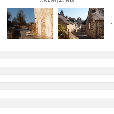
1280 x 966 | 320.54 Ko
<
>