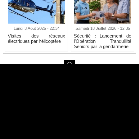
Lundi 3 Août 2026 - 22:34
Samedi 18 Juillet 2026 - 12:35
Visites des réseaux
Sécurité : Lancement de
électriques par hélicoptère
l’Opération Tranquillité
Seniors par la gendarmerie